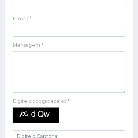
E-mail *
Mensagem *
Digite o código abaixo *