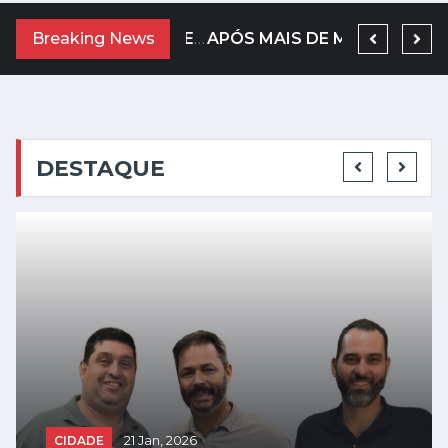
O GOVERNO DE SÃO PAULO ESTÁ REALIZANDO A PESQUISA DE PERCEPÇÃO DO TURISMO, QUE OCORRE ANUALMENTE ...
Breaking News
ELEITORAS E ELEITORES DE SANTA RITA DO PASSA QUATRO E REGIÃO QUE ESTÃO COM O TÍTULO DE ELEITOR ...
APÓS MAIS DE MEIO SÉCULO ACOMPANHANDO A HISTÓRIA DE SANTA RITA DO PASSA QUATRO PELAS PÁGINAS DO ...
DESTAQUE
CIDADE
21 Jan, 2026