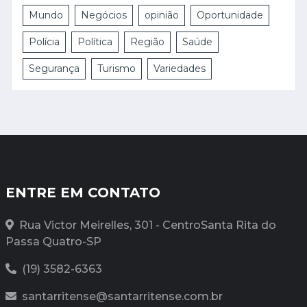
Mundo
Negócios
opinião
Oportunidade
Polícia
Política
Região
Saúde
Segurança
Turismo
Variedades
ENTRE EM CONTATO
Rua Victor Meirelles, 301 - CentroSanta Rita do
Passa Quatro-SP
(19) 3582-6363
santarritense@santarritense.com.br