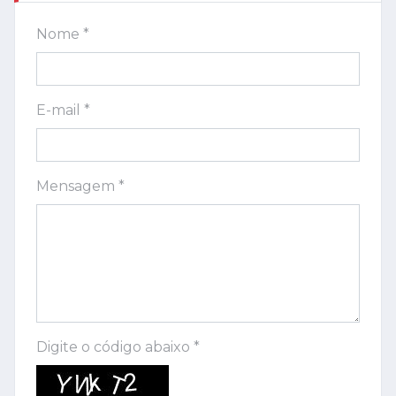
Nome *
E-mail *
Mensagem *
Digite o código abaixo *