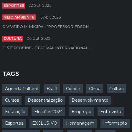
ESPORTES
22 Set, 2025
MEIO AMBIENTE
15 Abr, 2025
O VIVEIRO MUNICIPAL “PROFESSOR EDSON ...
CULTURA
06 Out, 2025
O 33º ECOCINE – FESTIVAL INTERNACIONAL ...
TAGS
Agenda Cultural
Brasil
Cidade
Clima
Cultura
Cursos
Descentralização
Desenvolvimento
Educação
Eleições 2024
Emprego
Entrevista
Esportes
EXCLUSIVO
Homenagem
Informação