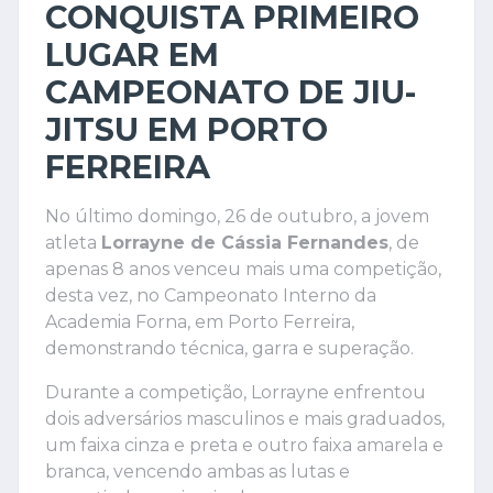
CONQUISTA PRIMEIRO
LUGAR EM
CAMPEONATO DE JIU-
JITSU EM PORTO
FERREIRA
No último domingo, 26 de outubro, a jovem
atleta
Lorrayne de Cássia Fernandes
, de
apenas 8 anos venceu mais uma competição,
desta vez, no Campeonato Interno da
Academia Forna, em Porto Ferreira,
demonstrando técnica, garra e superação.
Durante a competição, Lorrayne enfrentou
dois adversários masculinos e mais graduados,
um faixa cinza e preta e outro faixa amarela e
branca, vencendo ambas as lutas e